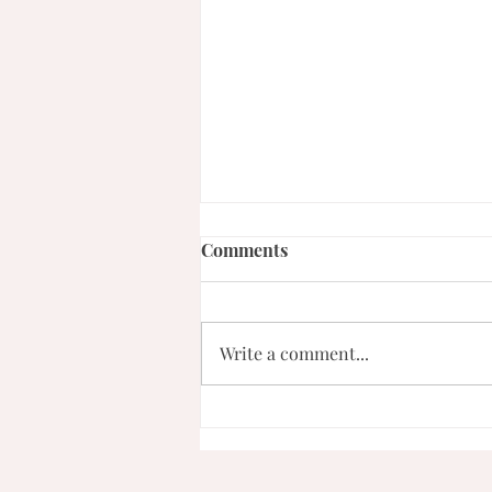
Comments
Write a comment...
Frijoles blancos y salsa de
pasta (con berenjenas)