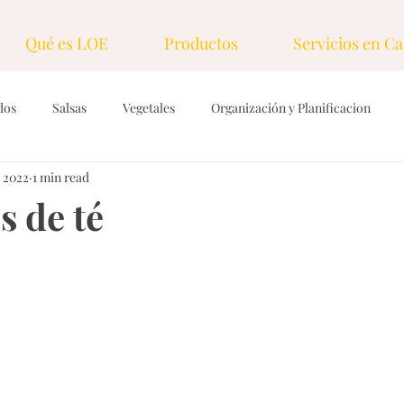
Qué es LOE
Productos
Servicios en Ca
dos
Salsas
Vegetales
Organización y Planificacion
 2022
1 min read
ings & Vinagretas
Tecnicas y herramientas
Dulces
Gra
 de té
rasas
Desayunos
Nueces y semillas
Sopas, caldos y cr