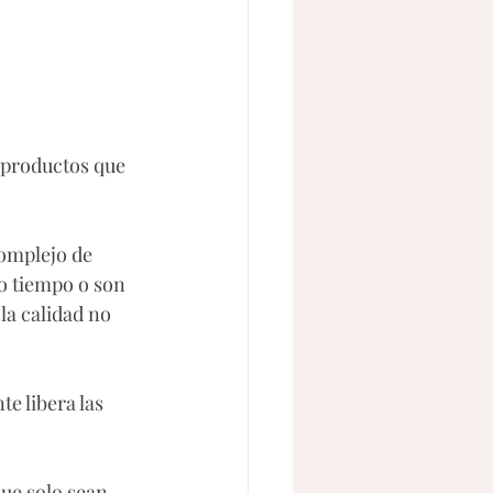
s productos que 
omplejo de 
o tiempo o son 
la calidad no 
te libera las 
que solo sean 