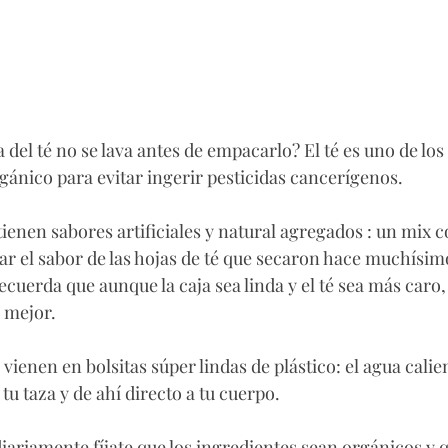
 del té no se lava antes de empacarlo? El té es uno de lo
ánico para evitar ingerir pesticidas cancerígenos. 
enen sabores artificiales y natural agregados : un mix c
r el sabor de las hojas de té que secaron hace muchísim
cuerda que aunque la caja sea linda y el té sea más caro, 
 mejor. 
vienen en bolsitas súper lindas de plástico: el agua calien
 tu taza y de ahí directo a tu cuerpo. 
diariamente fíjate que los ingredientes sean orgánicos y 