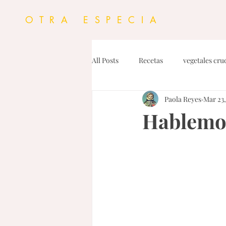
OTRA ESPECIA
All Posts
Recetas
vegetales cru
Paola Reyes
Mar 23,
Personal
Proteinas
Dress
Hablemos
Dips y Untables
Fideos
G
Pasta