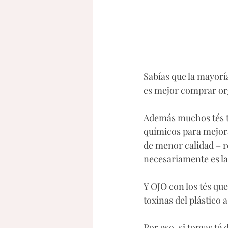
Sabías que la mayoría
es mejor comprar org
Además muchos tés ti
químicos para mejora
de menor calidad – re
necesariamente es la
Y OJO con los tés que 
toxinas del plástico a
Por eso, si tomas té 