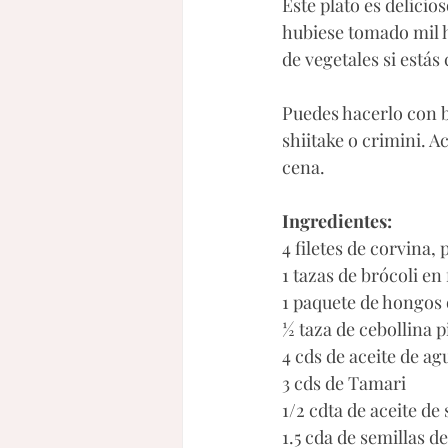
Este plato es delicio
hubiese tomado mil h
de vegetales si estás
Puedes hacerlo con b
shiitake o crimini. 
cena. 
Ingredientes:
4 filetes de corvina,
1 tazas de brócoli en 
1 paquete de hongos
½ taza de cebollina p
4 cds de aceite de ag
3 cds de Tamari
1/2 cdta de aceite d
1.5 cda de semillas d