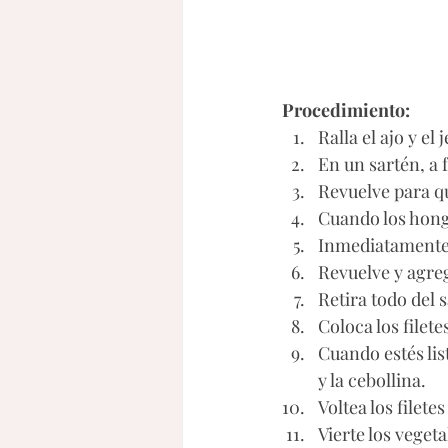
Procedimiento:
Ralla el ajo y el
En un sartén, a 
Revuelve para q
Cuando los hongo
Inmediatamente 
Revuelve y agreg
Retira todo del s
Coloca los filet
Cuando estés list
y la cebollina. 
Voltea los filet
Vierte los veget