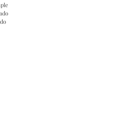
aple
lado
ado