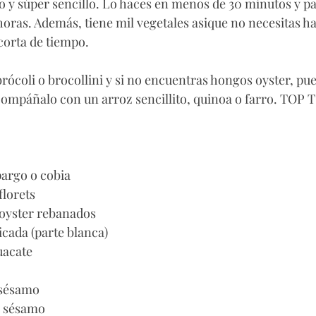
so y súper sencillo. Lo haces en menos de 30 minutos y pa
oras. Además, tiene mil vegetales asique no necesitas ha
 corta de tiempo. 
rócoli o brocollini y si no encuentras hongos oyster, pu
Acompáñalo con un arroz sencillito, quinoa o farro. TOP 
 pargo o cobia
florets
 oyster rebanados
icada (parte blanca)
uacate
e sésamo
e sésamo 