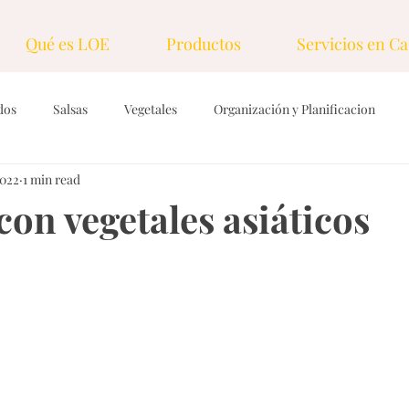
Qué es LOE
Productos
Servicios en Ca
dos
Salsas
Vegetales
Organización y Planificacion
2022
1 min read
ings & Vinagretas
Tecnicas y herramientas
Dulces
Gra
on vegetales asiáticos
rasas
Desayunos
Nueces y semillas
Sopas, caldos y cr