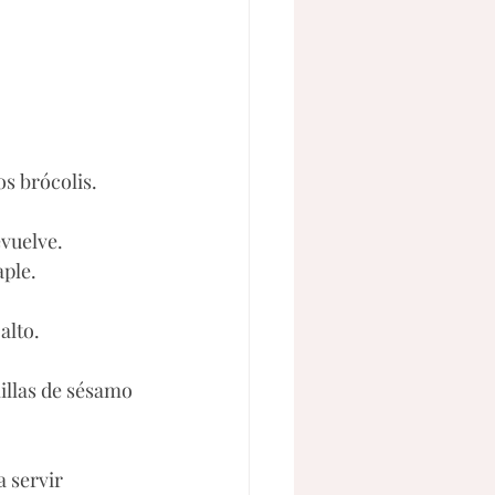
s brócolis. 
vuelve. 
ple. 
alto. 
millas de sésamo 
 servir 