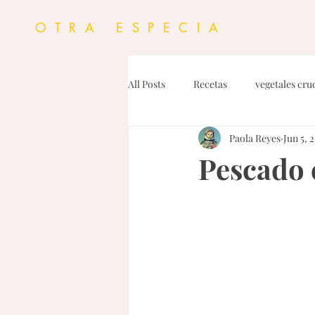
OTRA ESPECIA
All Posts
Recetas
vegetales cru
Paola Reyes
Jun 5, 
Personal
Proteinas
Dress
Pescado c
Dips y Untables
Fideos
G
Pasta