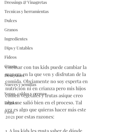
Dressings & Vinagretas
Tecnicas y herramientas
Dulces
Granos
Ingredientes
Dips y Untables
Fideos
Grasas
Cocinar con tus kids puede cambiar la 
manera en la que ven y disfrutan de la 
Desayunos
comida. Obviamente no soy experta en 
Nueces y semillas
nutrición ni en crianza pero mis hijos 
Sopas, caldos y cremas
comen vegetales y frutas asique creo 
algo me salió bien en el proceso. Tal 
Drinks
vez es algo que quieras hacer más este 
Pasta
2021 por estas razones:
1. A los kids les gusta saber de dónde 