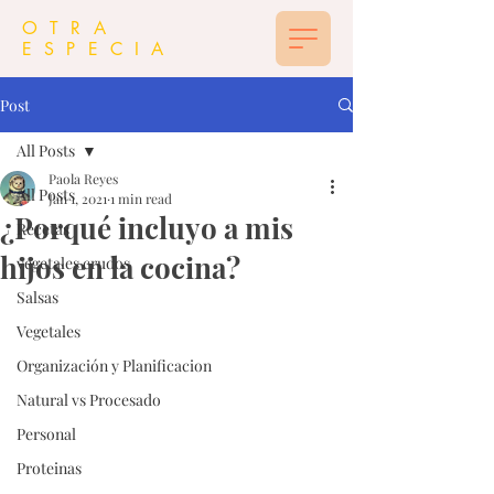
OTRA
ESPECIA
Post
All Posts
Paola Reyes
All Posts
Jan 1, 2021
1 min read
¿Porqué incluyo a mis
Recetas
hijos en la cocina?
vegetales crudos
Salsas
Vegetales
Organización y Planificacion
Natural vs Procesado
Personal
Proteinas