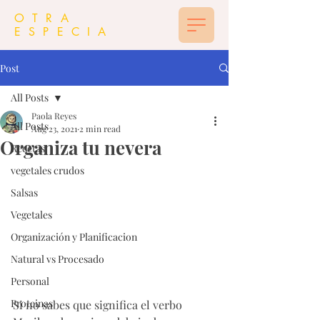
OTRA
ESPECIA
Post
All Posts
Paola Reyes
All Posts
Aug 23, 2021
2 min read
Organiza tu nevera
Recetas
vegetales crudos
Salsas
Vegetales
Organización y Planificacion
Natural vs Procesado
Personal
Proteinas
Si no sabes que significa el verbo 