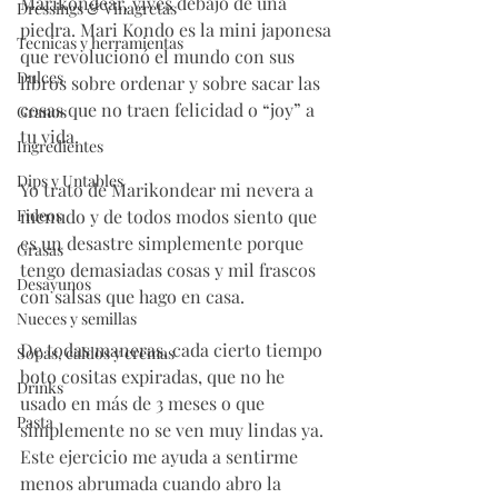
Marikondear, vives debajo de una 
Dressings & Vinagretas
piedra. Mari Kondo es la mini japonesa 
Tecnicas y herramientas
que revolucionó el mundo con sus 
Dulces
libros sobre ordenar y sobre sacar las 
cosas que no traen felicidad o “joy” a 
Granos
tu vida. 
Ingredientes
Dips y Untables
Yo trato de Marikondear mi nevera a 
Fideos
menudo y de todos modos siento que 
es un desastre simplemente porque 
Grasas
tengo demasiadas cosas y mil frascos 
Desayunos
con salsas que hago en casa. 
Nueces y semillas
De todas maneras, cada cierto tiempo 
Sopas, caldos y cremas
boto cositas expiradas, que no he 
Drinks
usado en más de 3 meses o que 
Pasta
simplemente no se ven muy lindas ya. 
Este ejercicio me ayuda a sentirme 
menos abrumada cuando abro la 