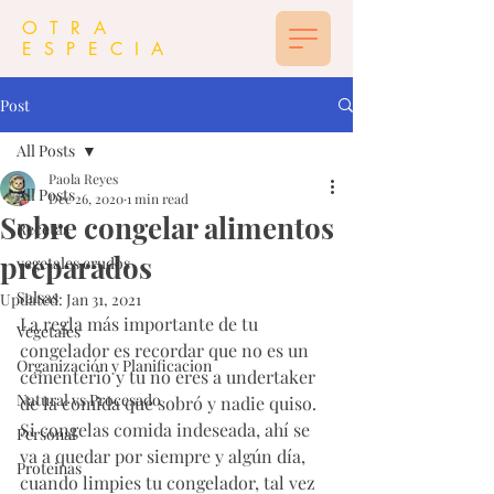
OTRA
ESPECIA
Post
All Posts
Paola Reyes
All Posts
Dec 26, 2020
1 min read
Sobre congelar alimentos
Recetas
preparados
vegetales crudos
Salsas
Updated:
Jan 31, 2021
La regla más importante de tu 
Vegetales
congelador es recordar que no es un 
Organización y Planificacion
cementerio y tu no eres a undertaker 
Natural vs Procesado
de la comida que sobró y nadie quiso. 
Si congelas comida indeseada, ahí se 
Personal
va a quedar por siempre y algún día, 
Proteinas
cuando limpies tu congelador, tal vez 