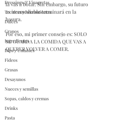
Dressings & Vinagretas
la vas a botar. Sin embargo, su futuro 
es irremediable terminará en la 
Tecnicas y herramientas
basura. 
Dulces
Granos
Por eso, mi primer consejo es: SOLO 
Ingredientes
SE GUARDA LA COMIDA QUE VAS A 
QUERER VOLVER A COMER.
Dips y Untables
Fideos
Grasas
Desayunos
Nueces y semillas
Sopas, caldos y cremas
Drinks
Pasta