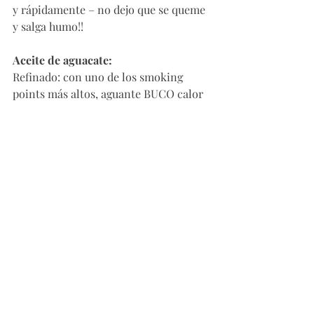
y rápidamente – no dejo que se queme 
y salga humo!!
Aceite de aguacate:
Refinado: con uno de los smoking 
points más altos, aguante BUCO calor 
y sirve para sofreír, freír y hornear. Es 
buenísimo crudo para vinagretas y 
salsas frías. La gente dice que es 
“good” fat – yo digo que es nutrient 
dense. 
Aceite de almendras refinado:
Funciona perfecto para sofreír y 
cocinar a temperaturas altas porque 
tiene un smoking point alto. Los 
puedes usar como sustito de aceite 
vegetal, soja y demás aceites 
parcialmente hidrogenados. Pero, son 