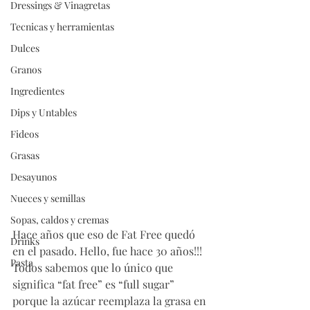
Dressings & Vinagretas
Tecnicas y herramientas
Dulces
Granos
Ingredientes
Dips y Untables
Fideos
Grasas
Desayunos
Nueces y semillas
Sopas, caldos y cremas
Hace años que eso de Fat Free quedó 
Drinks
en el pasado. Hello, fue hace 30 años!!! 
Pasta
Todos sabemos que lo único que 
significa “fat free” es “full sugar” 
porque la azúcar reemplaza la grasa en 