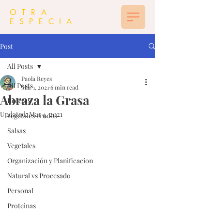
OTRA
ESPECIA
Post
All Posts
Paola Reyes
All Posts
Mar 1, 2021
6 min read
Abraza la Grasa
Recetas
Updated:
Mar 4, 2021
vegetales crudos
Salsas
Vegetales
Organización y Planificacion
Natural vs Procesado
Personal
Proteinas