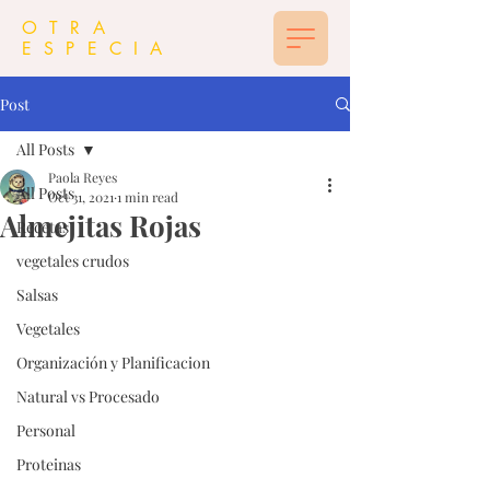
OTRA
ESPECIA
Post
All Posts
Paola Reyes
All Posts
Oct 31, 2021
1 min read
Almejitas Rojas
Recetas
vegetales crudos
Salsas
Vegetales
Organización y Planificacion
Natural vs Procesado
Personal
Proteinas