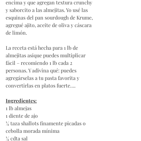
encima y que agregan textura crunchy 
y saborcito a las almejitas. Yo usé las 
esquinas del pan sourdough de Krume, 
agregué ajito, aceite de oliva y cáscara 
de limón. 
La receta está hecha para 1 lb de 
almejitas asique puedes multiplicar 
fácil – recomiendo 1 lb cada 2 
personas. Y adivina qué: puedes 
agregárselas a tu pasta favorita y 
convertirlas en platos fuerte…. 
Ingredientes:
1 lb almejas
1 diente de ajo
¼ taza shallots finamente picadas o 
cebolla morada mínima
¼ cdta sal