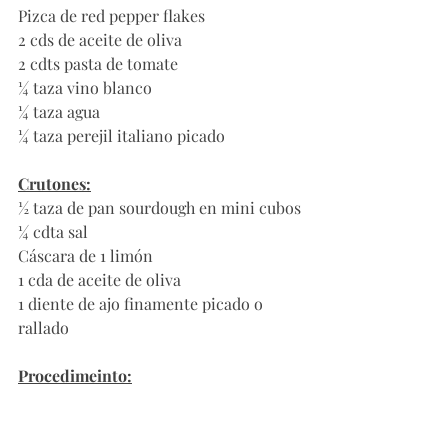
Pizca de red pepper flakes
2 cds de aceite de oliva
2 cdts pasta de tomate
¼ taza vino blanco
¼ taza agua
¼ taza perejil italiano picado
Crutones:
½ taza de pan sourdough en mini cubos
¼ cdta sal
Cáscara de 1 limón
1 cda de aceite de oliva
1 diente de ajo finamente picado o 
rallado
Procedimeinto: