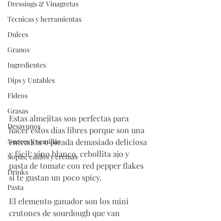
Dressings & Vinagretas
Tecnicas y herramientas
Dulces
Granos
Ingredientes
Dips y Untables
Fideos
Grasas
Estas almejitas son perfectas para 
Desayunos
hacer estos días libres porque son una 
entradita o picada demasiado deliciosa 
Nueces y semillas
y fácil: vino blanco, cebollita ajo y 
Sopas, caldos y cremas
pasta de tomate con red pepper flakes 
Drinks
si te gustan un poco spicy. 
Pasta
El elemento ganador son los mini 
crutones de sourdough que van 