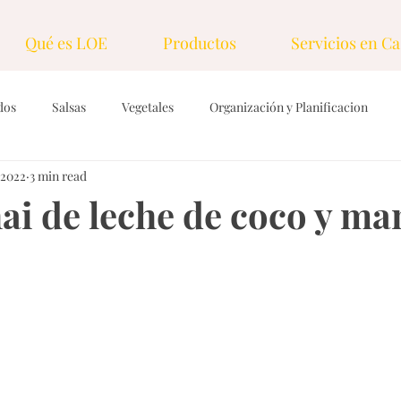
Qué es LOE
Productos
Servicios en Ca
dos
Salsas
Vegetales
Organización y Planificacion
 2022
3 min read
ings & Vinagretas
Tecnicas y herramientas
Dulces
Gra
ai de leche de coco y ma
rasas
Desayunos
Nueces y semillas
Sopas, caldos y cr