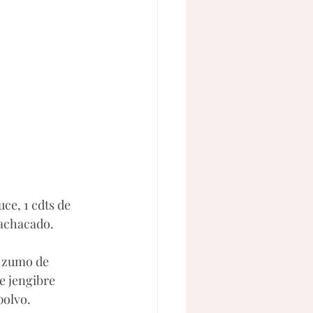
ce, 1 cdts de 
machacado. 
l zumo de 
e jengibre 
polvo. 