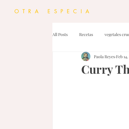
OTRA ESPECIA
All Posts
Recetas
vegetales cru
Paola Reyes
Feb 14,
Personal
Proteinas
Dress
Curry Th
Dips y Untables
Fideos
G
Pasta