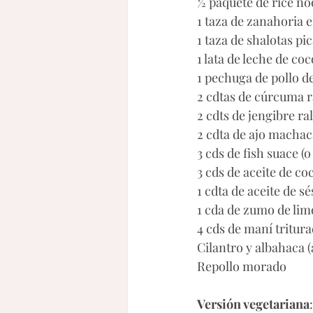
½ paquete de rice no
1 taza de zanahoria
1 taza de shalotas pi
1 lata de leche de coc
1 pechuga de pollo d
2 cdtas de cúrcuma ra
2 cdts de jengibre ra
2 cdta de ajo macha
3 cds de fish suace (
3 cds de aceite de co
1 cdta de aceite de 
1 cda de zumo de li
4 cds de maní tritur
Cilantro y albahaca 
Repollo morado
Versión vegetariana