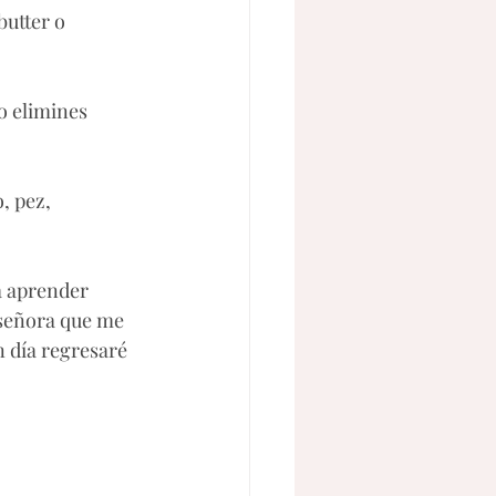
utter o 
o elimines 
, pez, 
a aprender 
 señora que me 
n día regresaré 