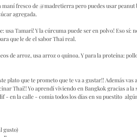
a maní fresco de @madretierra pero puedes usar peanut b
zúcar agregada. 
ce: usa Tamari! Y la cúrcuma puede ser en polvo! Eso sí: n
ra que le de el sabor Thai real. 
eos de arroz, usa arroz o quinoa. Y para la proteína: pollo
ste plato que te prometo que te va a gustar!! Además vas 
nar Thai!! Yo aprendí viviendo en Bangkok gracias a la
if - en la calle - comía todos los días en su puestito  algú
l gusto)