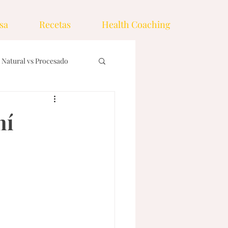
sa
Recetas
Health Coaching
Natural vs Procesado
nos
Ingredientes
ní
emas
Drinks