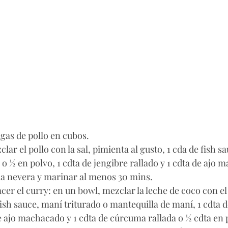
gas de pollo en cubos. 
ar el pollo con la sal, pimienta al gusto, 1 cda de fish sau
o ½ en polvo, 1 cdta de jengibre rallado y 1 cdta de ajo 
 la nevera y marinar al menos 30 mins. 
cer el curry: en un bowl, mezclar la leche de coco con e
fish sauce, maní triturado o mantequilla de maní, 1 cdta d
de ajo machacado y 1 cdta de cúrcuma rallada o ½ cdta en 