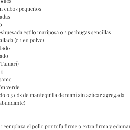
odles
 en cubos pequeños
cadas
o
eshuesada estilo mariposa o 2 pechugas sencillas 
llada (o 1 en polvo)
llado
cado
o Tamari)
co
sésamo
món verde
ado o 3 cds de mantequilla de maní sin azúcar agregada
(abundante)
: reemplaza el pollo por tofu firme o extra firma y edam