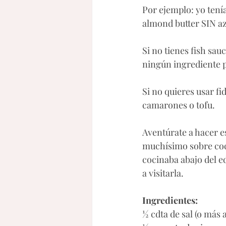
Por ejemplo: yo tení
almond butter SIN a
Si no tienes fish sau
ningún ingrediente pa
Si no quieres usar fid
camarones o tofu. 
Aventúrate a hacer e
muchísimo sobre coci
cocinaba abajo del ed
a visitarla. 
Ingredientes:
½ cdta de sal (o más a