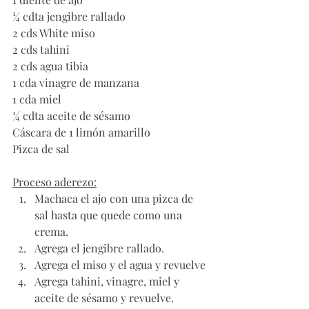
¼ cdta jengibre rallado
2 cds White miso
2 cds tahini
2 cds agua tibia
1 cda vinagre de manzana
1 cda miel
¼ cdta aceite de sésamo
Cáscara de 1 limón amarillo
Pizca de sal
Proceso aderezo:
Machaca el ajo con una pizca de 
sal hasta que quede como una 
crema.
Agrega el jengibre rallado.
Agrega el miso y el agua y revuelve
Agrega tahini, vinagre, miel y 
aceite de sésamo y revuelve.