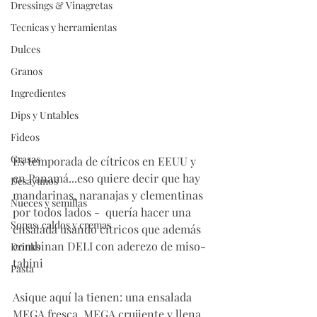
Dressings & Vinagretas
Tecnicas y herramientas
Dulces
Granos
Ingredientes
Dips y Untables
Fideos
Grasas
Es temporada de cítricos en EEUU y 
en Panamá...eso quiere decir que hay 
Desayunos
mandarinas, naranajas y clementinas 
Nueces y semillas
por todos lados -  quería hacer una 
Sopas, caldos y cremas
ensalada usando cítricos que además 
combinan DELI con aderezo de miso-
Drinks
tahini 
Pasta
Asique aquí la tienen: una ensalada 
MEGA fresca, MEGA crujiente y llena 