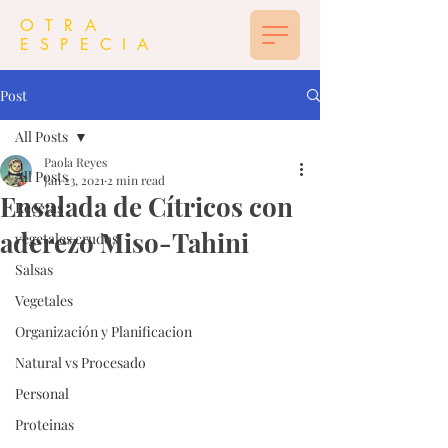
OTRA
ESPECIA
Post
All Posts
Paola Reyes
All Posts
Jan 23, 2021
2 min read
Ensalada de Cítricos con
Recetas
aderezo Miso-Tahini
vegetales crudos
Salsas
Vegetales
Organización y Planificacion
Natural vs Procesado
Personal
Proteinas