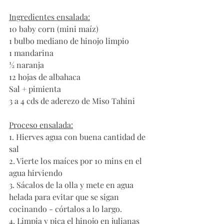
Ingredientes ensalada:
10 baby corn (mini maíz) 
1 bulbo mediano de hinojo limpio
1 mandarina
½ naranja 
12 hojas de albahaca
Sal + pimienta
3 a 4 cds de aderezo de Miso Tahini
Proceso ensalada:
1. Hierves agua con buena cantidad de 
sal 
2. Vierte los maíces por 10 mins en el 
agua hirviendo
3. Sácalos de la olla y mete en agua 
helada para evitar que se sigan 
cocinando - córtalos a lo largo.
4. Limpia y pica el hinojo en julianas