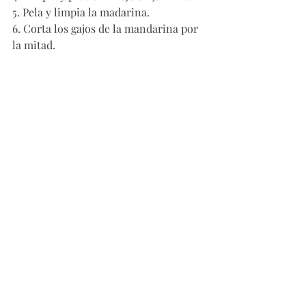
5. Pela y limpia la madarina. 
6. Corta los gajos de la mandarina por 
la mitad. 
7. Pela la mitad de la naranja con un 
cuchillo para retirar la piel blanca.
8. Corta los gajos de naranja con un 
cuchillo evitando las láminas de piel 
gruesa entre cada gajo. 
9. Agrega sal y pimienta a la ensalada
10. Agrega el aderezo Miso Tahini 
(receta en el post anterior)
11. Revuelve y agrega abundante 
albahaca (min. 12 hojas)
…y mientras la preparas repite este 
mantra: me merezco comida fresca, 
llena de sabor y saludable todos los 
días!! DISFRUTA baby… 