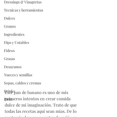
Dressings & Vinagretas
Tecnicas y herramientas
Dulces
Granos
Ingredientes
Dips y Untables
Fideos
Grasas
Desayunos
Nueces y semillas
Sopas, caldos y cremas
Drinks
Este pan de banano es uno de mis 
primeros intentos en crear comida 
Pasta
dulce de mi imaginación. Trato de que 
todas las recetas aquí sean mías. De lo 