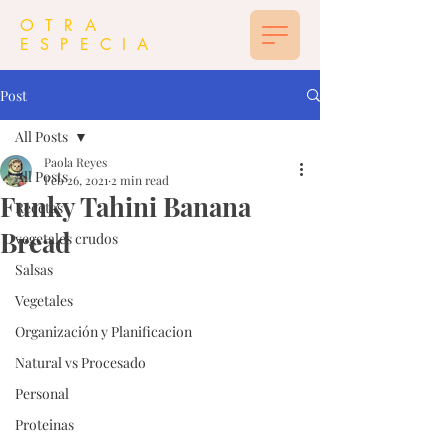
OTRA
ESPECIA
Post
All Posts
Paola Reyes
All Posts
Feb 26, 2021
2 min read
Funky Tahini Banana
Recetas
Bread
vegetales crudos
Salsas
Vegetales
Organización y Planificacion
Natural vs Procesado
Personal
Proteinas