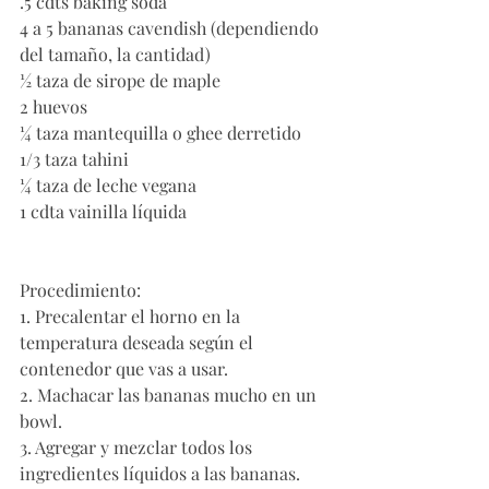
.5 cdts baking soda
4 a 5 bananas cavendish (dependiendo 
del tamaño, la cantidad)
½ taza de sirope de maple
2 huevos 
¼ taza mantequilla o ghee derretido
1/3 taza tahini
¼ taza de leche vegana
1 cdta vainilla líquida 
Procedimiento:
1. Precalentar el horno en la 
temperatura deseada según el 
contenedor que vas a usar. 
2. Machacar las bananas mucho en un 
bowl. 
3. Agregar y mezclar todos los 
ingredientes líquidos a las bananas.