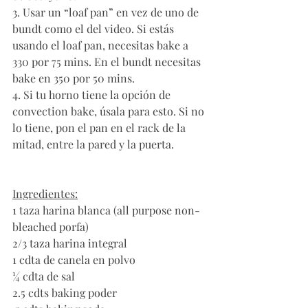
3. Usar un “loaf pan” en vez de uno de 
bundt como el del video. Si estás 
usando el loaf pan, necesitas bake a 
330 por 75 mins. En el bundt necesitas 
bake en 350 por 50 mins. 
4. Si tu horno tiene la opción de 
convection bake, úsala para esto. Si no 
lo tiene, pon el pan en el rack de la 
mitad, entre la pared y la puerta. 
Ingredientes:
1 taza harina blanca (all purpose non-
bleached porfa)
2/3 taza harina integral
1 cdta de canela en polvo
¼ cdta de sal 
2.5 cdts baking poder