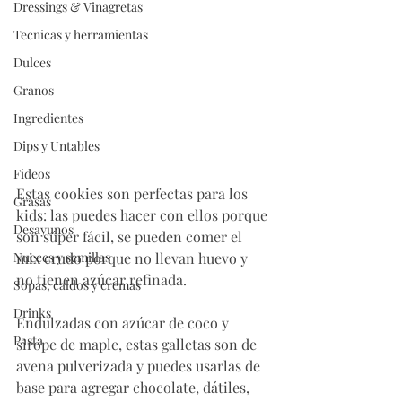
Dressings & Vinagretas
Tecnicas y herramientas
Dulces
Granos
Ingredientes
Dips y Untables
Fideos
Estas cookies son perfectas para los 
Grasas
kids: las puedes hacer con ellos porque 
Desayunos
son súper fácil, se pueden comer el 
mix crudo porque no llevan huevo y 
Nueces y semillas
no tienen azúcar refinada. 
Sopas, caldos y cremas
Drinks
Endulzadas con azúcar de coco y 
Pasta
sirope de maple, estas galletas son de 
avena pulverizada y puedes usarlas de 
base para agregar chocolate, dátiles, 