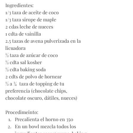
Ingredientes:
1/3 taza de aceite de coco
1/3 taza sirope de maple
2 cdas leche de nueces
1 cdta de vainilla
2.5 tazas de avena pulverizada en la 
licuadora
½ taza de azúcar de coco
½ cdta sal kosher
½ cdta baking soda
2 cdts de polvo de hornear
½ a ¾  taza de topping de tu 
preferencia (chocolate chips, 
chocolate oscuro, dátiles, nueces)
Procedimeinto:
Precalienta el horno en 350
En un bowl mezcla todos los 