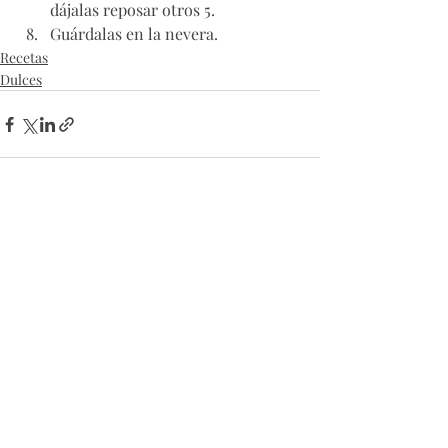
dájalas reposar otros 5. 
Guárdalas en la nevera. 
Recetas
Dulces
Recent Posts
See All