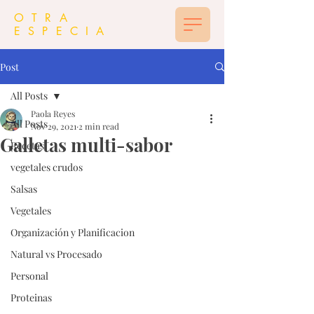
OTRA
ESPECIA
Post
All Posts
Paola Reyes
All Posts
Nov 29, 2021
2 min read
Galletas multi-sabor
Recetas
vegetales crudos
Salsas
Vegetales
Organización y Planificacion
Natural vs Procesado
Personal
Proteinas