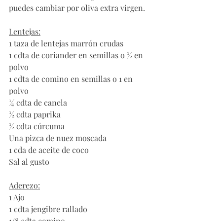
puedes cambiar por oliva extra virgen. 
Lentejas:
1 taza de lentejas marrón crudas
1 cdta de coriander en semillas o ½ en 
polvo
1 cdta de comino en semillas o 1 en 
polvo
¼ cdta de canela
½ cdta paprika
½ cdta cúrcuma
Una pizca de nuez moscada
1 cda de aceite de coco
Sal al gusto
Aderezo:
1 Ajo
1 cdta jengibre rallado
1/8 cdta comino