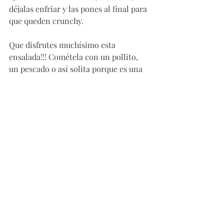
déjalas enfriar y las pones al final para 
que queden crunchy. 
Que disfrutes muchísimo esta 
ensalada!!! Cométela con un pollito, 
un pescado o así solita porque es una 
delicia de verdad!
Recetas
vegetales crudos
Vegetales
Recent Posts
See All