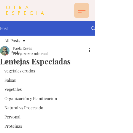
OTRA
ESPECIA
Post
All Posts
Paola Reyes
All Posts
Feb 9, 2021
2 min read
Lentejas Especiadas
Recetas
vegetales crudos
Salsas
Vegetales
Organización y Planificacion
Natural vs Procesado
Personal
Proteinas