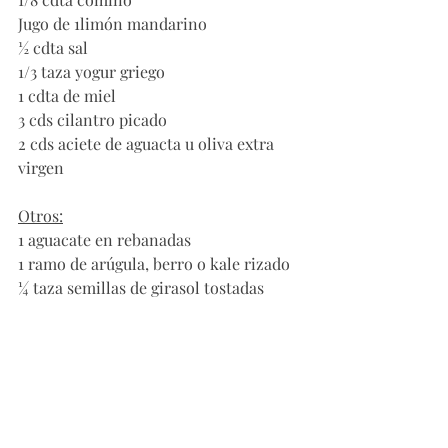
Jugo de 1limón mandarino
½ cdta sal
1/3 taza yogur griego
1 cdta de miel
3 cds cilantro picado
2 cds aciete de aguacta u oliva extra 
virgen
Otros:
1 aguacate en rebanadas
1 ramo de arúgula, berro o kale rizado
¼ taza semillas de girasol tostadas 