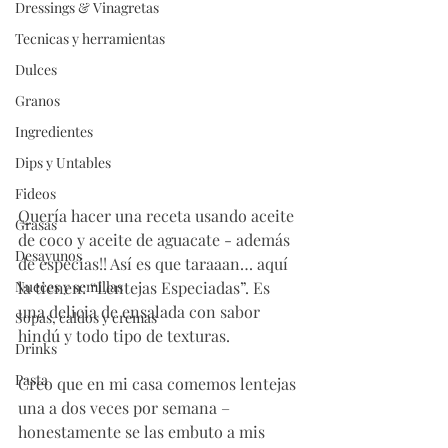
Dressings & Vinagretas
Tecnicas y herramientas
Dulces
Granos
Ingredientes
Dips y Untables
Fideos
Quería hacer una receta usando aceite 
Grasas
de coco y aceite de aguacate - además 
Desayunos
de especias!! Así es que taraaan… aquí 
la tienen: “Lentejas Especiadas”. Es 
Nueces y semillas
una delicia de ensalada con sabor 
Sopas, caldos y cremas
hindú y todo tipo de texturas. 
Drinks
Pasta
Creo que en mi casa comemos lentejas 
una a dos veces por semana – 
honestamente se las embuto a mis 