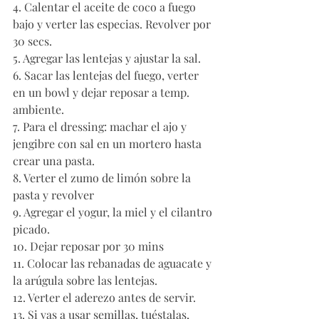
4. Calentar el aceite de coco a fuego 
bajo y verter las especias. Revolver por 
30 secs. 
5. Agregar las lentejas y ajustar la sal.
6. Sacar las lentejas del fuego, verter 
en un bowl y dejar reposar a temp. 
ambiente.
7. Para el dressing: machar el ajo y 
jengibre con sal en un mortero hasta 
crear una pasta. 
8. Verter el zumo de limón sobre la 
pasta y revolver
9. Agregar el yogur, la miel y el cilantro 
picado.
10. Dejar reposar por 30 mins
11. Colocar las rebanadas de aguacate y 
la arúgula sobre las lentejas.
12. Verter el aderezo antes de servir.
13. Si vas a usar semillas, tuéstalas, 