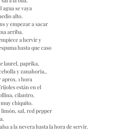
al a la olla. 
l agua se vaya 
edio alto. 
ins y empezar a sacar 
ma arriba.
empiece a hervir y 
espuma hasta que caso 
e laurel, paprika, 
 cebolla y zanahoria,. 
 aprox. 1 hora
rijoles están en el 
llina, cilantro, 
muy chiquito. 
e limón, sal, red pepper 
a. 
lsa a la nevera hasta la hora de servir. 