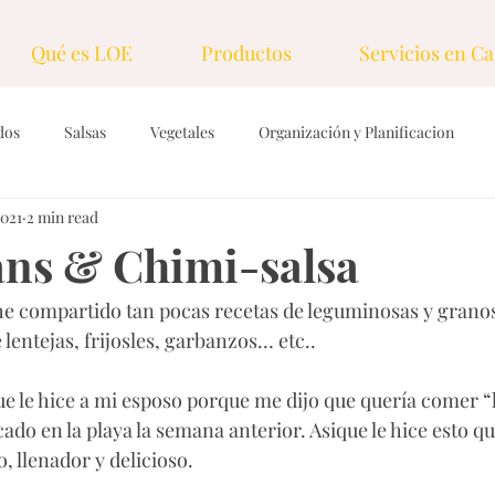
Qué es LOE
Productos
Servicios en Ca
dos
Salsas
Vegetales
Organización y Planificacion
2021
2 min read
ings & Vinagretas
Tecnicas y herramientas
Dulces
Gra
ns & Chimi-salsa
e compartido tan pocas recetas de leguminosas y granos
rasas
Desayunos
Nueces y semillas
Sopas, caldos y cr
lentejas, frijosles, garbanzos… etc.. 
que le hice a mi esposo porque me dijo que quería comer “
ado en la playa la semana anterior. Asique le hice esto q
, llenador y delicioso. 