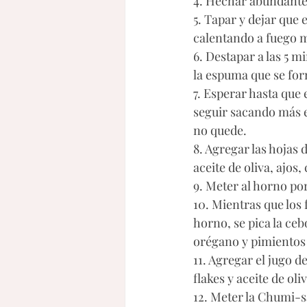
4. Hechar abundante s
5. Tapar y dejar que e
calentando a fuego m
6. Destapar a las 5 m
la espuma que se for
7. Esperar hasta que 
seguir sacando más 
no quede.
8. Agregar las hojas d
aceite de oliva, ajos,
9. Meter al horno por
10. Mientras que los f
horno, se pica la cebo
orégano y pimientos 
11. Agregar el jugo d
flakes y aceite de oliv
12. Meter la Chumi-sa