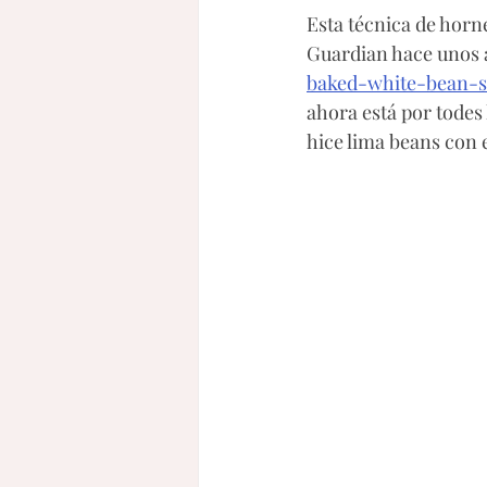
Esta técnica de horne
Guardian hace unos 
baked-white-bean-s
ahora está por todes 
hice lima beans con 