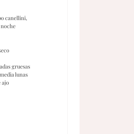
po canellini, 
1 noche
seco
nadas gruesas
 media lunas
 ajo