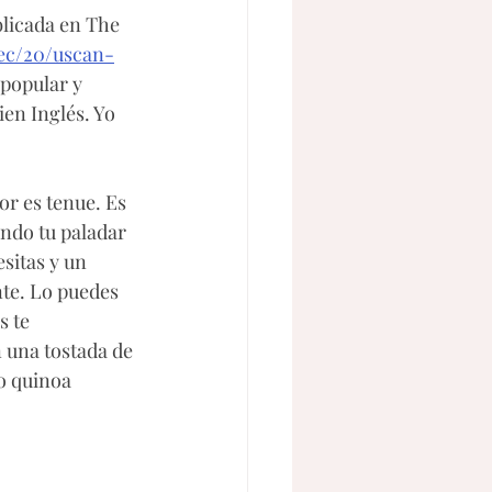
blicada en The 
dec/20/uscan-
 popular y 
ien Inglés. Yo 
or es tenue. Es 
ndo tu paladar 
sitas y un 
te. Lo puedes 
 te 
una tostada de 
o quinoa 