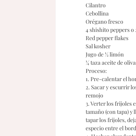
Cilantro
Cebollina
Orégano fresco
4 shishito peppers o 
Red pepper flakes
Sal kosher
Jugo de ½ limón 
¼ taza aceite de oliva
Proceso: 
1. Pre-calentar el ho
2. Sacar y escurrir lo
remojo
3. Verter los frijoles
tamaño (con tapa) y l
tapar los frijoles, d
especio entre el borde