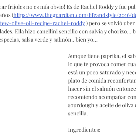
ar frijoles no es mía obvio! Es de Rachel Roddy y fue pu
años (
https://www.theguardian.com/lifeandstyle/2016/
tew-olive-oil-recipe-rachel-roddy
 ) pero se volvió uber
lades. Ella hizo canellini sencillo con salvia y chorizo… b
especias, salsa verde y salmón.. bien yo…
Aunque tiene paprika, el sab
lo que te provoca comer cua
está un poco saturado y nece
plato de comida reconfortan
hacer sin el salmón entonces
recomiendo acompañar con 
sourdough y aceite de oliva 
sencilla. 
Ingredientes: 