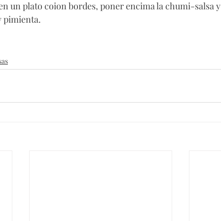
es en un plato coion bordes, poner encima la chumi-salsa y 
y pimienta. 
sas