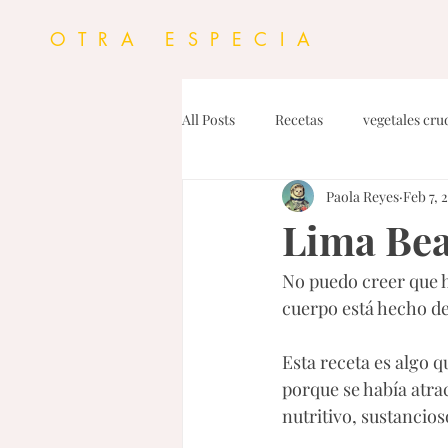
OTRA ESPECIA
All Posts
Recetas
vegetales cru
Paola Reyes
Feb 7, 
Personal
Proteinas
Dress
Lima Bea
No puedo creer que h
Dips y Untables
Fideos
G
cuerpo está hecho de 
Pasta
Esta receta es algo 
porque se había atrac
nutritivo, sustancioso