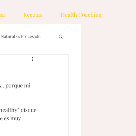
sa
Recetas
Health Coaching
Natural vs Procesado
nos
Ingredientes
.. porque mi 
emas
Drinks
healthy” disque 
ue es muy 