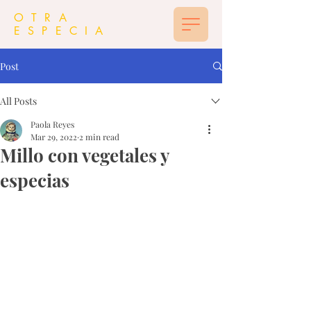
OTRA
ESPECIA
Post
All Posts
Paola Reyes
Mar 29, 2022
2 min read
Millo con vegetales y
especias