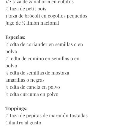
1/2 taza de zanahoria en cubitos 
½ taza de petit pois
1 taza de brócoli en cogollos pequeños
Jugo de ½ limón nacional
Especias:
¼ cdta de coriander en semillas o en 
polvo
½  cdta de comino en semillas o en 
polvo
¼ cdta de semillas de mostaza 
amarillas o negras
¼ cdta de canela en polvo
¼ cdta cúrcuma en polvo
Toppings:
½ taza de pepitas de marañón tostadas
Cilantro al gusto