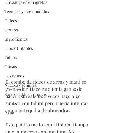
Dressings & Vinagretas
Tecnicas y herramientas
Dulces
Granos
Ingredientes
Dips y Untables
Fideos
Grasas
Desayunos
El combo de fideos de arroz y maní es 
Nueces y semillas
ga-na-dor. Hace rato tenía ganas de 
Sopas, caldos y cremas
hacer esta salsita: a veces hago algo 
similar con tahini pero quería intentar 
Drinks
con mantequilla de almendras. 
Pasta
Este platito me lo comí tibio/al tiempo 
en el almuerzo con una tuna. Me 