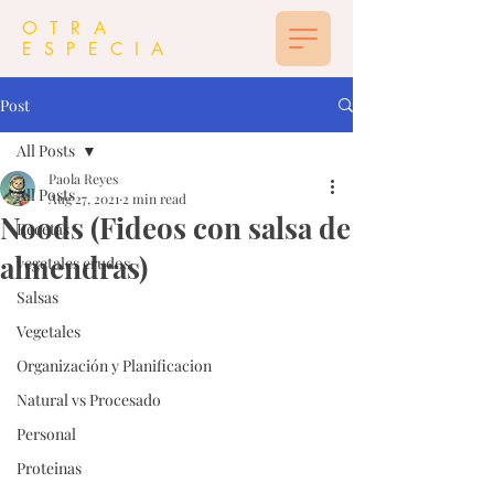
OTRA
ESPECIA
Post
All Posts
Paola Reyes
All Posts
Aug 27, 2021
2 min read
Noods (Fideos con salsa de
Recetas
almendras)
vegetales crudos
Salsas
Vegetales
Organización y Planificacion
Natural vs Procesado
Personal
Proteinas