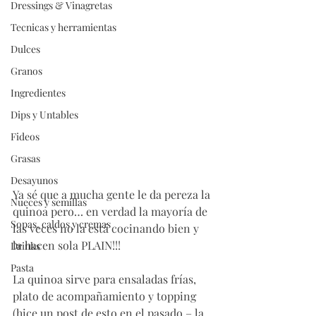
Dressings & Vinagretas
Tecnicas y herramientas
Dulces
Granos
Ingredientes
Dips y Untables
Fideos
Grasas
Desayunos
Ya sé que a mucha gente le da pereza la 
Nueces y semillas
quinoa pero… en verdad la mayoría de 
Sopas, caldos y cremas
las veces no la está cocinando bien y 
la hacen sola PLAIN!!!
Drinks
Pasta
La quinoa sirve para ensaladas frías, 
plato de acompañamiento y topping 
(hice un post de esto en el pasado – la 