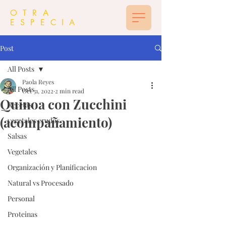
OTRA
ESPECIA
Post
All Posts
Paola Reyes
All Posts
Oct 31, 2022
2 min read
Quinoa con Zucchini
Recetas
(acompañamiento)
vegetales crudos
Salsas
Vegetales
Organización y Planificacion
Natural vs Procesado
Personal
Proteinas