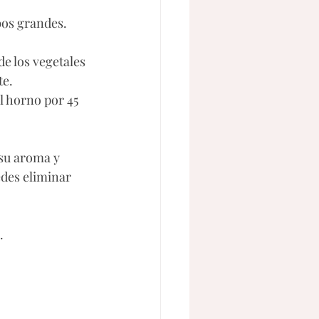
bos grandes. 
e los vegetales 
e. 
l horno por 45 
 su aroma y 
des eliminar 
. 