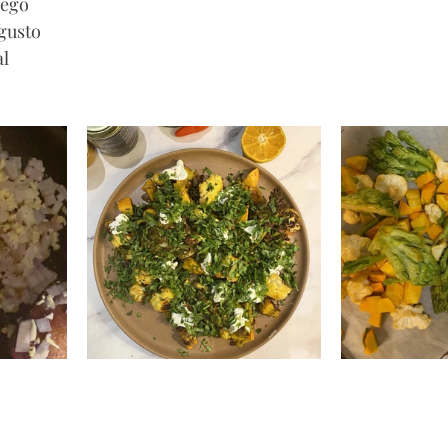
iego
 gusto
l 