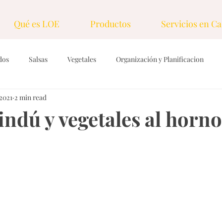
Qué es LOE
Productos
Servicios en Ca
dos
Salsas
Vegetales
Organización y Planificacion
 2021
2 min read
ings & Vinagretas
Tecnicas y herramientas
Dulces
Gra
indú y vegetales al horno
rasas
Desayunos
Nueces y semillas
Sopas, caldos y cr