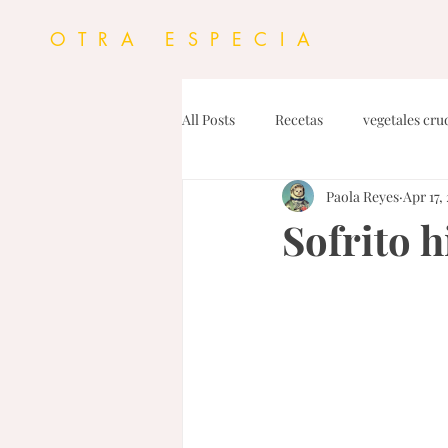
OTRA ESPECIA
All Posts
Recetas
vegetales cru
Paola Reyes
Apr 17,
Personal
Proteinas
Dress
Sofrito h
Dips y Untables
Fideos
G
Pasta