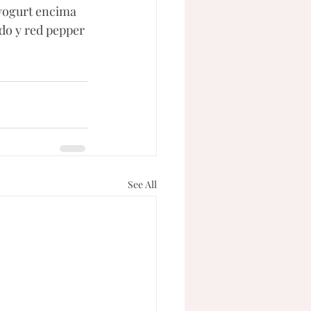
 yogurt encima 
do y red pepper 
See All