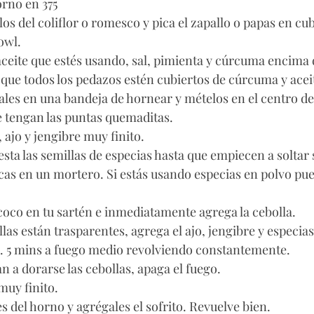
orno en 375
los del coliflor o romesco y pica el zapallo o papas en cu
owl. 
 aceite que estés usando, sal, pimienta y cúrcuma encima d
 que todos los pedazos estén cubiertos de cúrcuma y aceit
ales en una bandeja de hornear y mételos en el centro de
 tengan las puntas quemaditas. 
, ajo y jengibre muy finito. 
esta las semillas de especias hasta que empiecen a soltar
as en un mortero. Si estás usando especias en polvo pue
 coco en tu sartén e inmediatamente agrega la cebolla.
las están trasparentes, agrega el ajo, jengibre y especias
x. 5 mins a fuego medio revolviendo constantemente. 
a dorarse las cebollas, apaga el fuego.
muy finito. 
s del horno y agrégales el sofrito. Revuelve bien. 