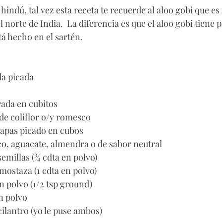
hindú, tal vez esta receta te recuerde al aloo gobi que es
el norte de India.  La diferencia es que el aloo gobi tiene 
á hecho en el sartén. 
cda picada
rada en cubitos
 de coliflor o/y romesco
papas picado en cubos 
co, aguacate, almendra o de sabor neutral 
emillas (¾ cdta en polvo)
 mostaza (1 cdta en polvo)
n polvo (1/2 tsp ground)
n polvo
cilantro (yo le puse ambos)