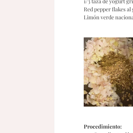
1/3 taza de yogurt gr
Red pepper flakes al
Limón verde naciona
Procedimiento: