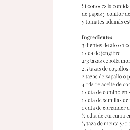
Si conoces la comida 
de papas y coliflor d
y tomates además est
Ingredientes:
3 dientes de ajo o 1 
1 cda de jengibre
2/3 tazas cebolla mo
2.5 tazas de cogollos
2 tazas de zapallo o 
4 cds de aceite de co
1 cdta de comino en s
1 cdta de semillas de
1 cdta de coriander e
½ cdta de cúrcuma e
¼ taza de menta y/o 