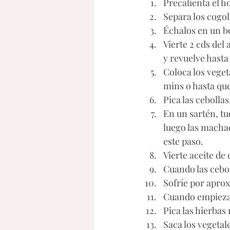
Precalienta el h
Separa los cogol
Échalos en un b
Vierte 2 cds del
y revuelve hasta
Coloca los veget
mins o hasta que
Pica las cebollas
En un sartén, tu
luego las machac
este paso. 
Vierte aceite de
Cuando las cebol
Sofríe por apro
Cuando empiezan 
Pica las hierbas 
Saca los vegetale