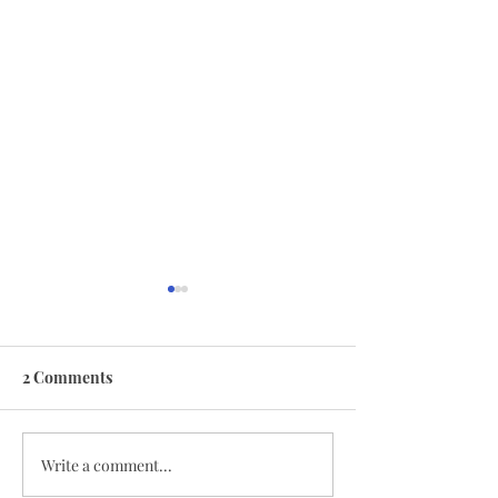
2 Comments
Alitas Asian co
Write a comment...
Frijoles blancos y salsa de
pasta (con berenjenas)