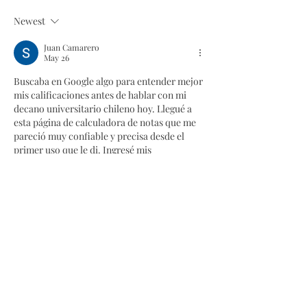
Newest
Juan Camarero
May 26
Buscaba en Google algo para entender mejor 
mis calificaciones antes de hablar con mi 
decano universitario chileno hoy. Llegué a 
esta página de calculadora de notas que me 
pareció muy confiable y precisa desde el 
primer uso que le di. Ingresé mis 
calificaciones de arquitectura con sus 
porcentajes correspondientes y el cálculo 
fue absolutamente instantáneo. Me ayudó a 
llevar datos concretos a la reunión con mi 
decano para tomar mejores decisiones 
académicas ese semestre. Muy recomendada 
para cualquier estudiante universitario…
Show More
Like
Reply