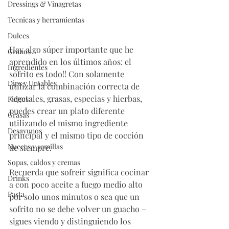
Dressings & Vinagretas
Tecnicas y herramientas
Dulces
Hay algo súper importante que he 
Granos
aprendido en los últimos años: el 
Ingredientes
sofrito es todo!! Con solamente 
Dips y Untables
utilizar la combinación correcta de 
vegetales, grasas, especias y hierbas, 
Fideos
puedes crear un plato diferente 
Grasas
utilizando el mismo ingrediente 
Desayunos
principal y el mismo tipo de cocción 
Nueces y semillas
de siempre. 
Sopas, caldos y cremas
Recuerda que sofreír significa cocinar 
Drinks
a con poco aceite a fuego medio alto 
Pasta
por solo unos minutos o sea que un 
sofrito no se debe volver un guacho – 
sigues viendo y distinguiendo los 