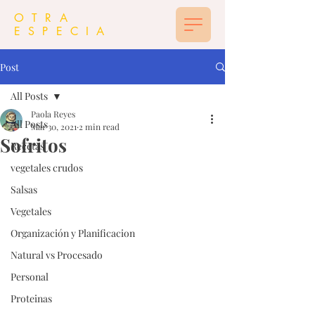
OTRA
ESPECIA
Post
All Posts
Paola Reyes
All Posts
Mar 30, 2021
2 min read
Sofritos
Recetas
vegetales crudos
Salsas
Vegetales
Organización y Planificacion
Natural vs Procesado
Personal
Proteinas