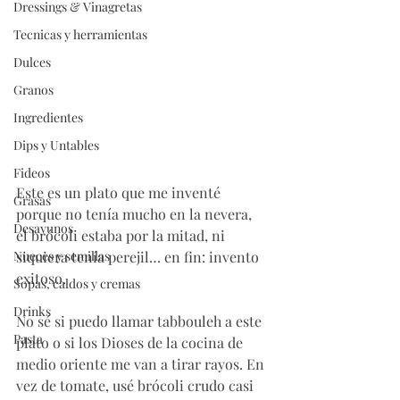
Dressings & Vinagretas
Tecnicas y herramientas
Dulces
Granos
Ingredientes
Dips y Untables
Fideos
Este es un plato que me inventé 
Grasas
porque no tenía mucho en la nevera, 
Desayunos
el brócoli estaba por la mitad, ni 
siquiera tenía perejil… en fin: invento 
Nueces y semillas
exitoso. 
Sopas, caldos y cremas
Drinks
No sé si puedo llamar tabbouleh a este 
Pasta
plato o si los Dioses de la cocina de 
medio oriente me van a tirar rayos. En 
vez de tomate, usé brócoli crudo casi 