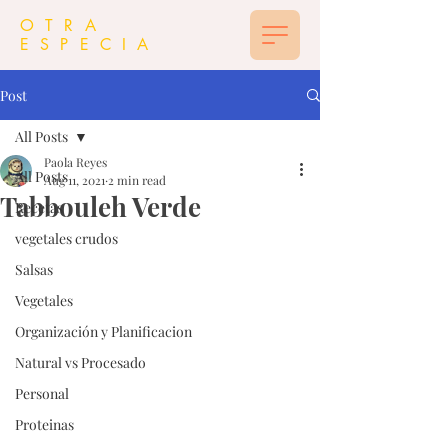
OTRA
ESPECIA
Post
All Posts
Paola Reyes
All Posts
Aug 11, 2021
2 min read
Tabbouleh Verde
Recetas
vegetales crudos
Salsas
Vegetales
Organización y Planificacion
Natural vs Procesado
Personal
Proteinas