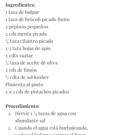
Ingredientes:
1 taza de bulgur
1 taza de brócoli picado finito
2 pepinos pequeños
2 cds menta picada
¼ taza cilantro picado
1/3 taza hojas de apio
2 cdts zaatar
¼ taza de aceite de oliva
2 cds de limón
½ cdta de sal kosher
Pimienta al gusto
2 a 3 cds de pistachos picados
Procedimiento:
Hervir 1 ¾ tazas de agua con 
abundante sal 
Cuando el agua está burbujeando, 
verter el bulgur y apagar el fuego