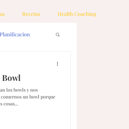
sa
Recetas
Health Coaching
Planificacion
 Bowl
les
Fideos
an los bowls y nos
e comernos un bowl porque
s
Pasta
s cosas...