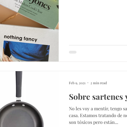
Feb 9, 2021
2 min read
Sobre sartenes 
No les voy a mentir, tengo sa
casa. Estamos tratando de n
son tóxicos pero están...