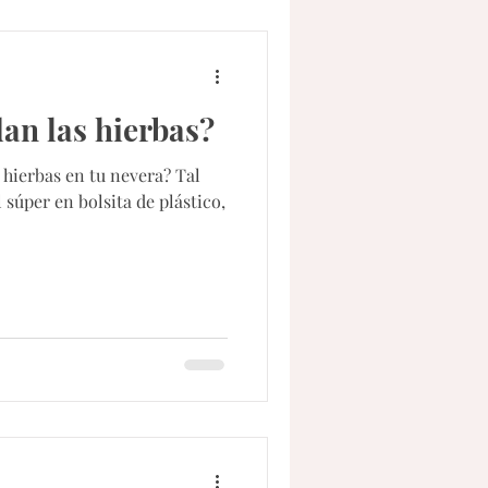
an las hierbas?
 hierbas en tu nevera? Tal
l súper en bolsita de plástico,