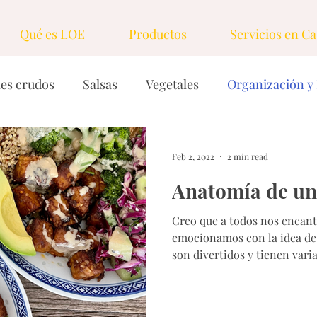
Qué es LOE
Productos
Servicios en Ca
les crudos
Salsas
Vegetales
Organización y 
ersonal
Proteinas
Dressings & Vinagretas
Feb 2, 2022
2 min read
Anatomía de un
Dulces
Granos
Ingredientes
Dips y Untab
Creo que a todos nos encant
emocionamos con la idea d
Nueces y semillas
Sopas, caldos y cremas
Drink
son divertidos y tienen varia