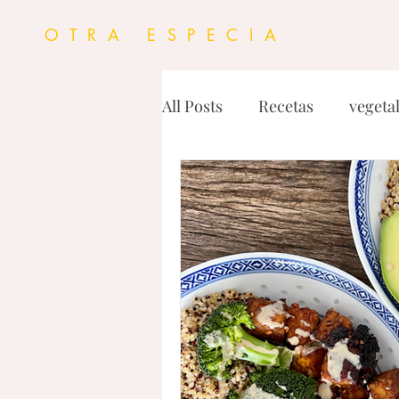
OTRA ESPECIA
All Posts
Recetas
vegeta
Natural vs Procesado
P
Tecnicas y herramientas
Grasas
Desayunos